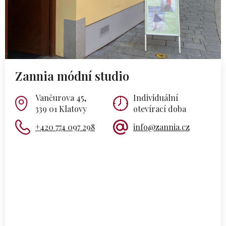
Zannia módní studio
Vančurova 45,
Individuální
339 01 Klatovy
otevírací doba
+420 774 097 298
info@zannia.cz