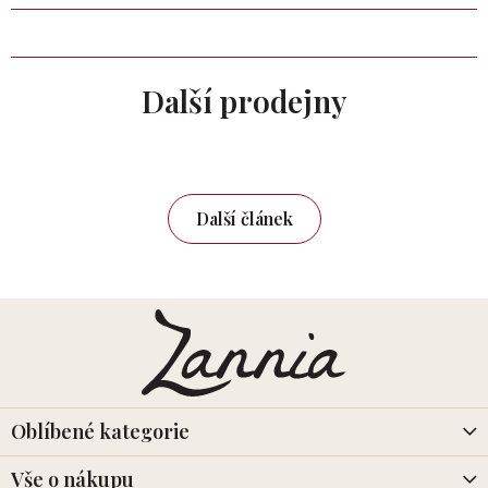
Další prodejny
Další článek
Z
á
p
a
t
í
Oblíbené kategorie
Vše o nákupu