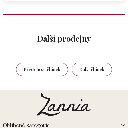
Další prodejny
Předchozí článek
Další článek
Z
á
p
a
t
í
Oblíbené kategorie