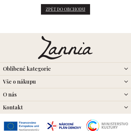
ZPĚT DO OBCHODU
Z
á
p
a
t
í
Oblíbené kategorie
Vše o nákupu
O nás
Kontakt