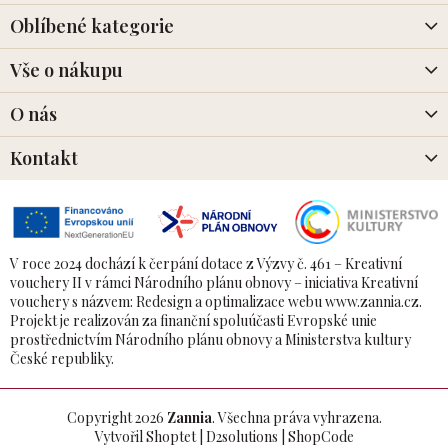
t
í
Oblíbené kategorie
Vše o nákupu
O nás
Kontakt
V roce 2024 dochází k čerpání dotace z Výzvy č. 461 – Kreativní
vouchery II v rámci Národního plánu obnovy – iniciativa Kreativní
vouchery s názvem: Redesign a optimalizace webu www.zannia.cz.
Projekt je realizován za finanční spoluúčasti Evropské unie
prostřednictvím Národního plánu obnovy a Ministerstva kultury
České republiky.
Copyright 2026
Zannia
. Všechna práva vyhrazena.
Vytvořil Shoptet
|
D2solutions
|
ShopCode