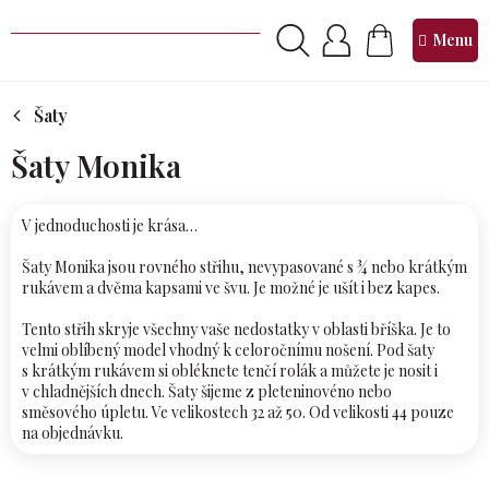
Přejít
na
NÁKUPNÍ
obsah
KOŠÍK
Šaty
Šaty Monika
V jednoduchosti je krása…
Šaty Monika jsou rovného střihu, nevypasované s ¾ nebo krátkým
rukávem a dvěma kapsami ve švu. Je možné je ušít i bez kapes.
Tento střih skryje všechny vaše nedostatky v oblasti bříška. Je to
velmi oblíbený model vhodný k celoročnímu nošení. Pod šaty
s krátkým rukávem si obléknete tenčí rolák a můžete je nosit i
v chladnějších dnech. Šaty šijeme z pleteninovéno nebo
směsového úpletu. Ve velikostech 32 až 50. Od velikosti 44 pouze
na objednávku.