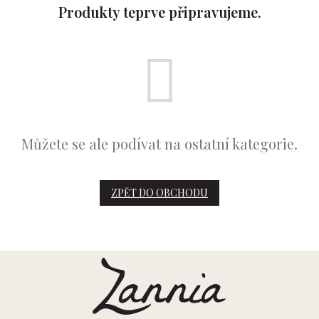
Produkty teprve připravujeme.
Můžete se ale podívat na ostatní kategorie.
ZPĚT DO OBCHODU
Z
á
p
a