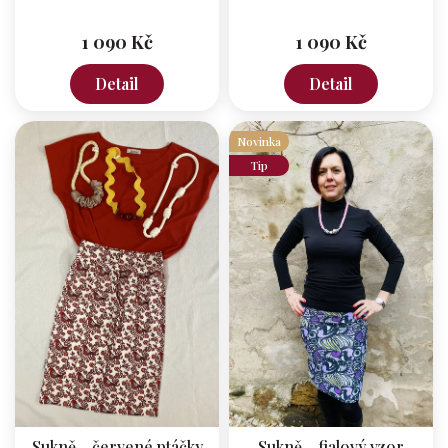
1 090 Kč
1 090 Kč
Detail
Detail
Novinka
Tip
Sukně - červené ptáčky
Sukně - fialový vzor