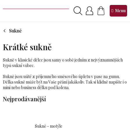
Přejít
na
NÁKUPNÍ
obsah
KOŠÍK
Sukně
Krátké sukně
Sukně v klasické délce jsou samy o sobě jedním z nejvýznamnějších
typů sukní vůbec.
Sukně jsou ušité z příjemného směsového úpletu v pase na gumu.
Délka sukně může být na Vaše přání jakákoliv. Tak si klidně napište i o
mini nebo business délku pod kolena.
Nejprodávanější
Sukně - motýle