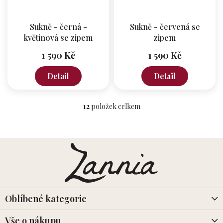
Sukně - černá -
Sukně - červená se
květinová se zipem
zipem
1 590 Kč
1 590 Kč
Detail
Detail
12
položek celkem
O
v
l
á
Z
d
á
a
p
c
a
í
t
p
r
í
Oblíbené kategorie
v
k
Vše o nákupu