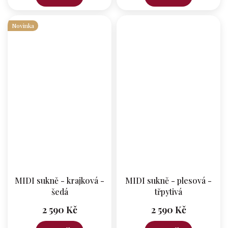
Novinka
MIDI sukně - krajková -
MIDI sukně - plesová -
šedá
třpytivá
2 590 Kč
2 590 Kč