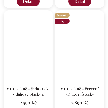
Detail
Detail
Novinka
Tip
MIDI sukně - šedá krajka
MIDI sukně - červená
- duhové ptáčky a
3D vzor lístečky
mandaly
2 590 Kč
2 890 Kč