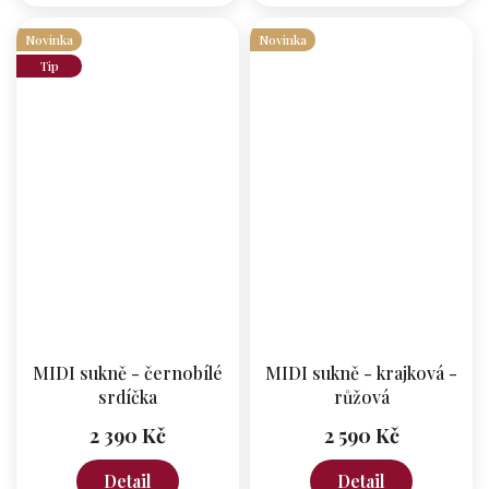
Novinka
Novinka
Tip
MIDI sukně - černobílé
MIDI sukně - krajková -
srdíčka
růžová
2 390 Kč
2 590 Kč
Detail
Detail