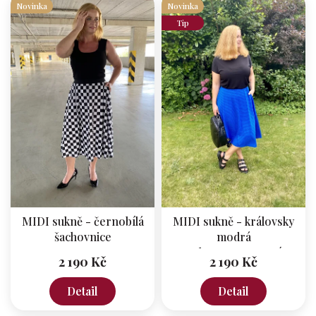
Novinka
Novinka
Tip
MIDI sukně - černobílá
MIDI sukně - královsky
šachovnice
modrá
polotransparentní
2 190 Kč
2 190 Kč
Detail
Detail