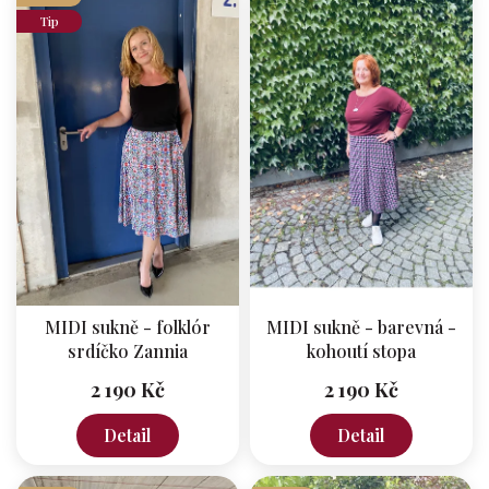
ý
p
Tip
i
s
p
r
o
d
u
k
t
ů
MIDI sukně - folklór
MIDI sukně - barevná -
srdíčko Zannia
kohoutí stopa
2 190 Kč
2 190 Kč
Detail
Detail