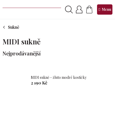
Přejít
na
NÁKUPNÍ
obsah
KOŠÍK
Sukně
MIDI sukně
Nejprodávanější
MIDI sukně - žluto modré kostičky
2 190 Kč