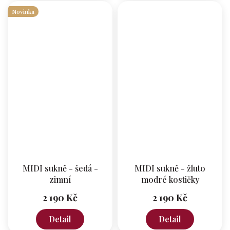
Novinka
MIDI sukně - šedá -
MIDI sukně - žluto
zimní
modré kostičky
2 190 Kč
2 190 Kč
Detail
Detail