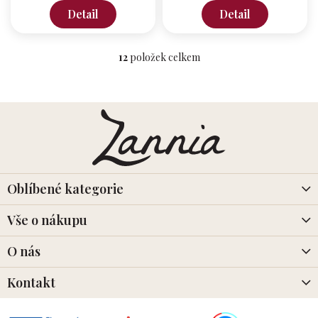
Detail
Detail
12
položek celkem
O
v
l
á
Z
d
á
a
p
c
a
í
t
p
r
í
Oblíbené kategorie
v
k
Vše o nákupu
y
v
O nás
ý
p
i
Kontakt
s
u