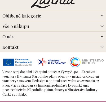
a
t
í
Oblíbené kategorie
Vše o nákupu
O nás
Kontakt
V roce 2024 dochází k čerpání dotace z Výzvy č. 461 – Kreativní
vouchery II v rámci Národního plánu obnovy – iniciativa Kreativní
vouchery s názvem: Redesign a optimalizace webu www.zannia.cz.
Projekt je realizován za finanční spoluúčasti Evropské unie
prostřednictvím Národního plánu obnovy a Ministerstva kultury
České republiky.