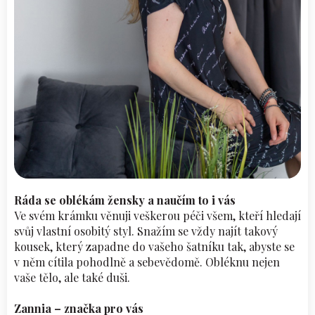
Ráda se oblékám žensky a naučím to i vás
Ve svém krámku věnuji veškerou péči všem, kteří hledají
svůj vlastní osobitý styl. Snažím se vždy najít takový
kousek, který zapadne do vašeho šatníku tak, abyste se
v něm cítila pohodlně a sebevědomě. Obléknu nejen
vaše tělo, ale také duši.
Zannia – značka pro vás