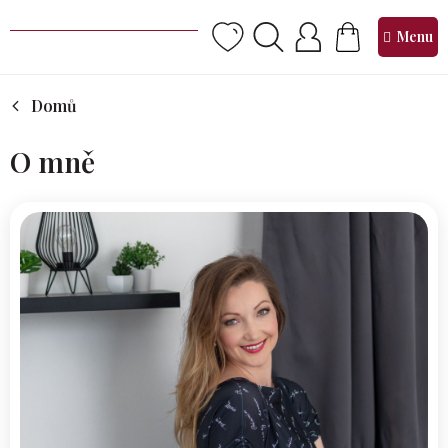
Přejít
na
NÁKUPNÍ
obsah
KOŠÍK
Domů
O mně