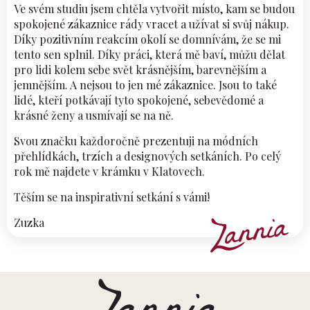
Ve svém studiu jsem chtěla vytvořit místo, kam se budou
spokojené zákaznice rády vracet a užívat si svůj nákup.
Díky pozitivním reakcím okolí se domnívám, že se mi
tento sen splnil. Díky práci, která mě baví, můžu dělat
pro lidi kolem sebe svět krásnějším, barevnějším a
jemnějším. A nejsou to jen mé zákaznice. Jsou to také
lidé, kteří potkávají tyto spokojené, sebevědomé a
krásné ženy a usmívají se na ně.
Svou značku každoročně prezentuji na módních
přehlídkách, trzích a designových setkáních. Po celý
rok mě najdete v krámku v Klatovech.
Těším se na inspirativní setkání s vámi!
Zuzka
Z
á
p