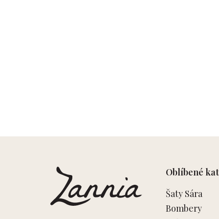
Z
á
p
Oblíbené kat
a
t
Šaty Sára
í
Bombery