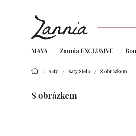
Přejít
na
obsah
MAYA
Zannia EXCLUSIVE
Bo
/
/
/
Šaty
Šaty Stela
S obrázkem
S obrázkem