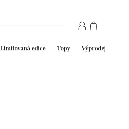
NÁKUPNÍ
KOŠÍK
Limitovaná edice
Topy
Výprodej
Pou