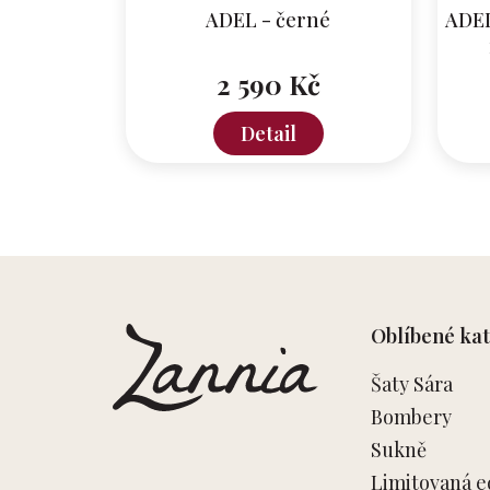
ADEL - černé
ADEL
2 590 Kč
Detail
Z
á
p
Oblíbené kat
a
t
Šaty Sára
í
Bombery
Sukně
Limitovaná e