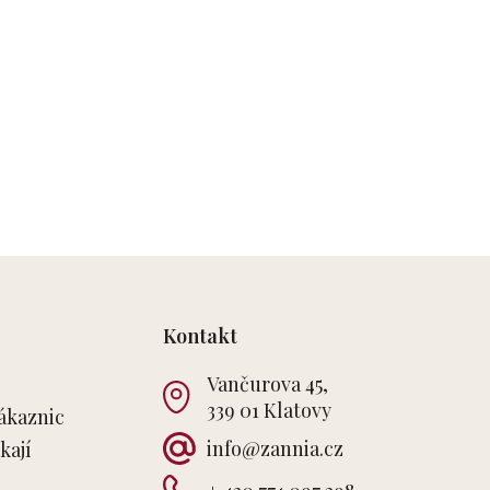
Kontakt
Vančurova 45,
339 01 Klatovy
ákaznic
info
@
zannia.cz
kají