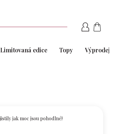
NÁKUPNÍ
KOŠÍK
Limitovaná edice
Topy
Výprodej
Pou
jistily jak moc jsou pohodlné!