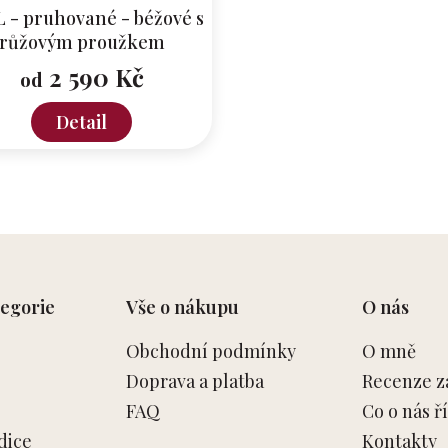
 - pruhované - béžové s
růžovým proužkem
2 590 Kč
od
Detail
O
v
l
á
d
a
c
egorie
Vše o nákupu
O nás
í
p
Obchodní podmínky
O mně
r
v
Doprava a platba
Recenze z
k
FAQ
Co o nás ří
y
v
dice
Kontakty