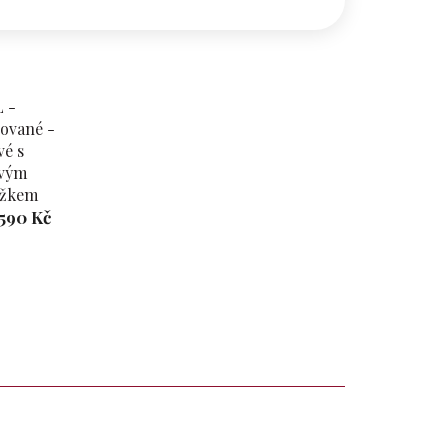
 -
ované -
vé s
vým
užkem
590 Kč