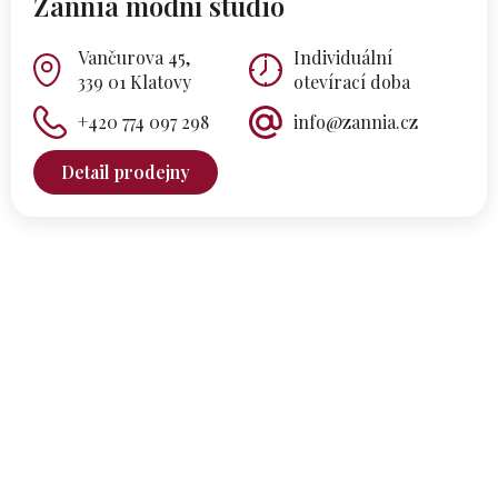
Zannia módní studio
Vančurova 45,
Individuální
339 01 Klatovy
otevírací doba
+420 774 097 298
info@zannia.cz
Detail prodejny