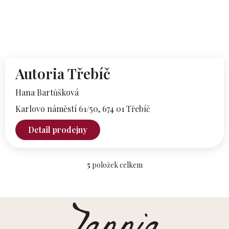
Autoria Třebíč
Hana Bartůšková
Karlovo náměstí 61/50,
674 01 Třebíč
Detail prodejny
5
položek celkem
O
v
l
á
Z
d
á
a
p
c