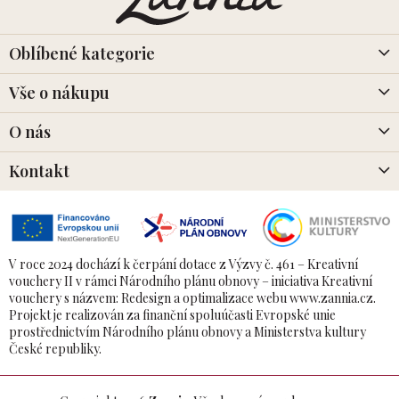
a
í
t
p
r
í
Oblíbené kategorie
v
k
Vše o nákupu
y
v
O nás
ý
p
i
Kontakt
s
u
V roce 2024 dochází k čerpání dotace z Výzvy č. 461 – Kreativní
vouchery II v rámci Národního plánu obnovy – iniciativa Kreativní
vouchery s názvem: Redesign a optimalizace webu www.zannia.cz.
Projekt je realizován za finanční spoluúčasti Evropské unie
prostřednictvím Národního plánu obnovy a Ministerstva kultury
České republiky.