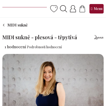
Přejít
na
NÁKUPNÍ
obsah
KOŠÍK
MIDI sukně
MIDI sukně - plesová - třpytivá
Průměrné
1 hodnocení
Podrobnosti hodnocení
hodnocení
produktu
je
5,0
z 5
hvězdiček.