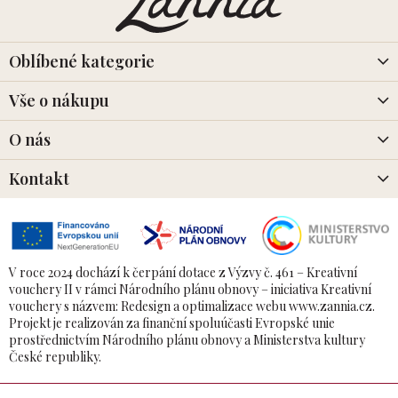
p
a
t
í
Oblíbené kategorie
Vše o nákupu
O nás
Kontakt
V roce 2024 dochází k čerpání dotace z Výzvy č. 461 – Kreativní
vouchery II v rámci Národního plánu obnovy – iniciativa Kreativní
vouchery s názvem: Redesign a optimalizace webu www.zannia.cz.
Projekt je realizován za finanční spoluúčasti Evropské unie
prostřednictvím Národního plánu obnovy a Ministerstva kultury
České republiky.