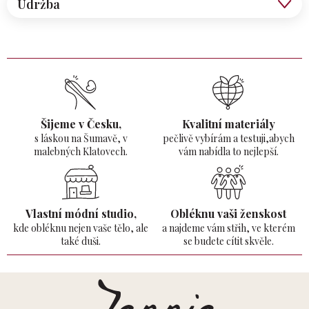
Údržba
Šijeme v Česku,
Kvalitní materiály
s láskou na Šumavě,
v
pečlivě vybírám a testuji,abych
malebných Klatovech.
vám nabídla to nejlepší.
Vlastní módní studio,
Obléknu vaši ženskost
kde obléknu nejen vaše tělo,
ale
a najdeme vám střih, ve kterém
také duši.
se budete cítit skvěle.
Z
á