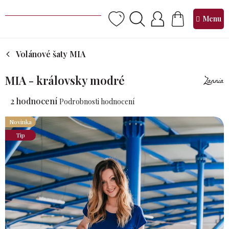
Přejít
na
NÁKUPNÍ
obsah
KOŠÍK
Volánové šaty MIA
MIA - královsky modré
Průměrné
2 hodnocení
Podrobnosti hodnocení
hodnocení
produktu
Novinka
je
Tip
5,0
z 5
hvězdiček.