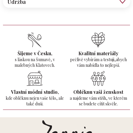
Údržba
Šijeme v Česku,
Kvalitní materiály
s láskou na Šumavě,
v
pečlivě vybírám a testuji,abych
malebných Klatovech.
vám nabídla to nejlepší.
Vlastní módní studio,
Obléknu vaši ženskost
kde obléknu nejen vaše tělo,
ale
a najdeme vám střih, ve kterém
také duši.
se budete cítit skvěle.
Z
á