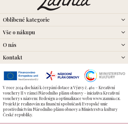
p
a
t
í
Oblíbené kategorie
Vše o nákupu
O nás
Kontakt
V roce 2024 dochází k čerpání dotace z Výzvy č. 461 – Kreativní
vouchery II v rámci Národního plánu obnovy – iniciativa Kreativní
vouchery s názvem: Redesign a optimalizace webu www.zannia.cz.
Projekt je realizován za finanční spoluúčasti Evropské unie
prostřednictvím Národního plánu obnovy a Ministerstva kultury
České republiky.