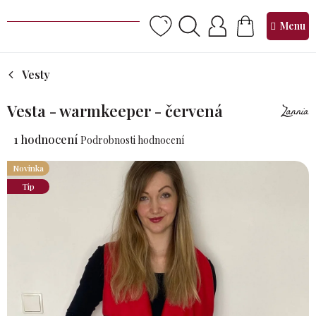
Přejít
na
NÁKUPNÍ
obsah
KOŠÍK
Vesty
Vesta - warmkeeper - červená
Průměrné
1 hodnocení
Podrobnosti hodnocení
hodnocení
produktu
Novinka
je
Tip
5,0
z 5
hvězdiček.