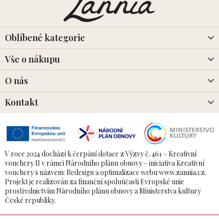
p
a
t
í
Oblíbené kategorie
Vše o nákupu
O nás
Kontakt
V roce 2024 dochází k čerpání dotace z Výzvy č. 461 – Kreativní
vouchery II v rámci Národního plánu obnovy – iniciativa Kreativní
vouchery s názvem: Redesign a optimalizace webu www.zannia.cz.
Projekt je realizován za finanční spoluúčasti Evropské unie
prostřednictvím Národního plánu obnovy a Ministerstva kultury
České republiky.