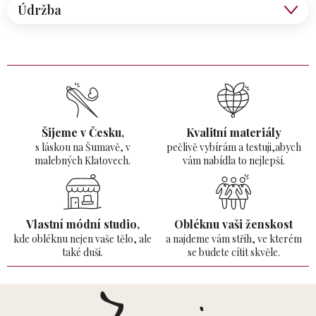
Údržba
Šijeme v Česku,
Kvalitní materiály
s láskou na Šumavě,
v
pečlivě vybírám a testuji,abych
malebných Klatovech.
vám nabídla to nejlepší.
Vlastní módní studio,
Obléknu vaši ženskost
kde obléknu nejen vaše tělo,
ale
a najdeme vám střih, ve kterém
také duši.
se budete cítit skvěle.
Z
á