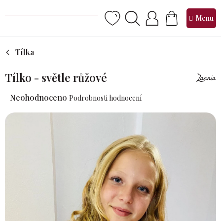
Přejít
na
NÁKUPNÍ
obsah
KOŠÍK
Tílka
Tílko - světle růžové
Průměrné
Neohodnoceno
Podrobnosti hodnocení
hodnocení
produktu
je
0,0
z 5
hvězdiček.