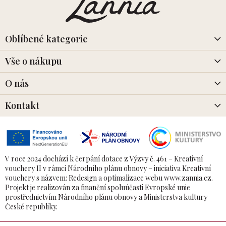
p
a
t
í
Oblíbené kategorie
Vše o nákupu
O nás
Kontakt
V roce 2024 dochází k čerpání dotace z Výzvy č. 461 – Kreativní
vouchery II v rámci Národního plánu obnovy – iniciativa Kreativní
vouchery s názvem: Redesign a optimalizace webu www.zannia.cz.
Projekt je realizován za finanční spoluúčasti Evropské unie
prostřednictvím Národního plánu obnovy a Ministerstva kultury
České republiky.