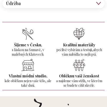
Údržba
Šijeme v Česku,
Kvalitní materiály
s láskou na Šumavě,
v
pečlivě vybírám a testuji,abych
malebných Klatovech.
vám nabídla to nejlepší.
Vlastní módní studio,
Obléknu vaši ženskost
kde obléknu nejen vaše tělo,
ale
a najdeme vám střih, ve kterém
také duši.
se budete cítit skvěle.
Z
á