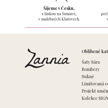
Šijeme v Česku,
s láskou na Šumavě,
pečl
v malebných Klatovech.
Z
á
p
Oblíbené kat
a
t
Šaty Sára
í
Bombery
Sukně
Limitovaná e
Projekt umění
Kolekce SIG