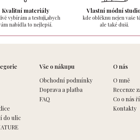
Kvalitní materiály
Vlastní módní studio
ivě vybírám a testuji,abych
kde obléknu nejen vaše tě
vám nabídla to nejlepší.
ale také duši.
egorie
Vše o nákupu
O nás
Obchodní podmínky
O mně
Doprava a platba
Recenze z
FAQ
Co o nás ří
dice
Kontakty
 do ulic
NATURE