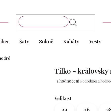
mber
Šaty
Sukně
Kabáty
Vesty
 modré
Tílko - královsk
Průměrné
1 hodnocení
Podrobnosti hodno
hodnocení
produktu
je
Velikost
5,0
z 5
34
36
3
hvězdiček.