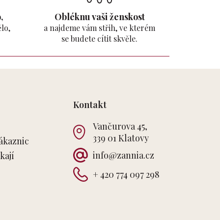
,
Obléknu vaši ženskost
lo,
a najdeme vám střih, ve kterém
se budete cítit skvěle.
Kontakt
Vančurova 45,
339 01 Klatovy
ákaznic
info
@
zannia.cz
kají
+ 420 774 097 298