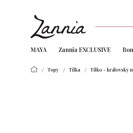
Přejít
na
obsah
MAYA
Zannia EXCLUSIVE
Bo
/
/
/
Topy
Tílka
Tílko - královsky