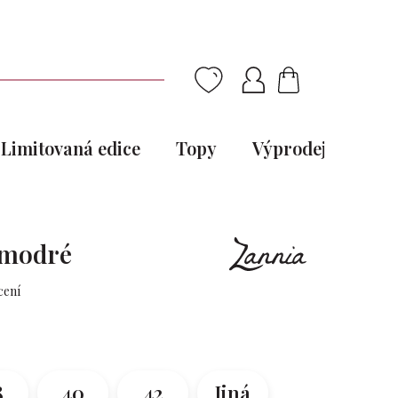
NÁKUPNÍ
KOŠÍK
Limitovaná edice
Topy
Výprodej
Pou
y modré
cení
8
40
42
Jiná