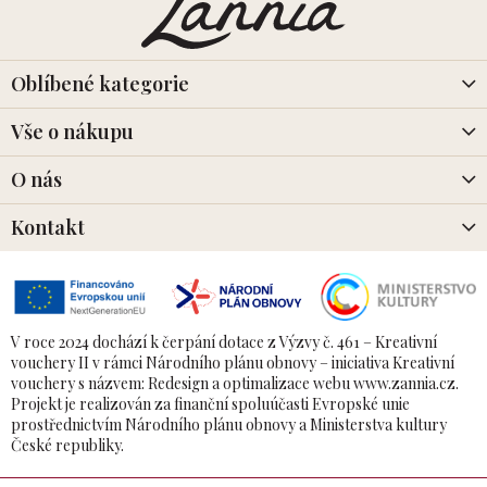
p
a
t
í
Oblíbené kategorie
Vše o nákupu
O nás
Kontakt
V roce 2024 dochází k čerpání dotace z Výzvy č. 461 – Kreativní
vouchery II v rámci Národního plánu obnovy – iniciativa Kreativní
vouchery s názvem: Redesign a optimalizace webu www.zannia.cz.
Projekt je realizován za finanční spoluúčasti Evropské unie
prostřednictvím Národního plánu obnovy a Ministerstva kultury
České republiky.