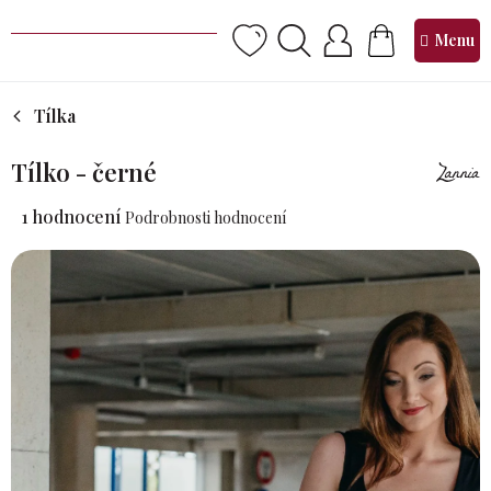
Přejít
na
NÁKUPNÍ
obsah
KOŠÍK
Tílka
Tílko - černé
Průměrné
1 hodnocení
Podrobnosti hodnocení
hodnocení
produktu
je
5,0
z 5
hvězdiček.