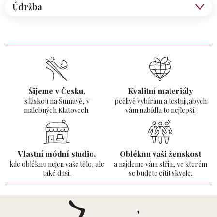
Údržba
Šijeme v Česku,
Kvalitní materiály
s láskou na Šumavě,
v
pečlivě vybírám a testuji,abych
malebných Klatovech.
vám nabídla to nejlepší.
Vlastní módní studio,
Obléknu vaši ženskost
kde obléknu nejen vaše tělo,
ale
a najdeme vám střih, ve kterém
také duši.
se budete cítit skvěle.
Z
á