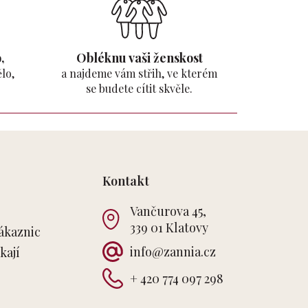
,
Obléknu vaši ženskost
lo,
a najdeme vám střih, ve kterém
se budete cítit skvěle.
Kontakt
Vančurova 45,
339 01 Klatovy
ákaznic
info
@
zannia.cz
kají
+ 420 774 097 298