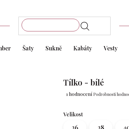
mber
Šaty
Sukně
Kabáty
Vesty
Tílko - bílé
Průměrné
1 hodnocení
Podrobnosti hodno
hodnocení
produktu
je
Velikost
5,0
z 5
36
38
4
hvězdiček.