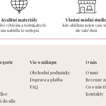
Kvalitní materiály
Vlastní módní studio
ivě vybírám a testuji,abych
kde obléknu nejen vaše tě
vám nabídla to nejlepší.
ale také duši.
egorie
Vše o nákupu
O nás
Obchodní podmínky
O mně
Doprava a platba
Recenze z
FAQ
Co o nás ří
dice
Kontakty
 do ulic