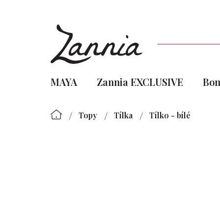
Přejít
na
obsah
MAYA
Zannia EXCLUSIVE
Bo
/
/
/
Topy
Tílka
Tílko - bílé