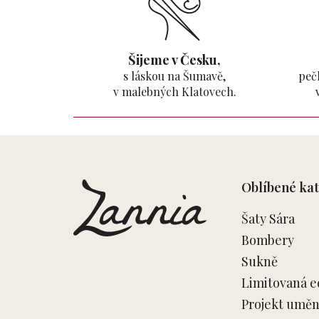
Šijeme v Česku,
s láskou na Šumavě,
pečl
v malebných Klatovech.
Z
á
p
Oblíbené kat
a
t
Šaty Sára
í
Bombery
Sukně
Limitovaná e
Projekt umění