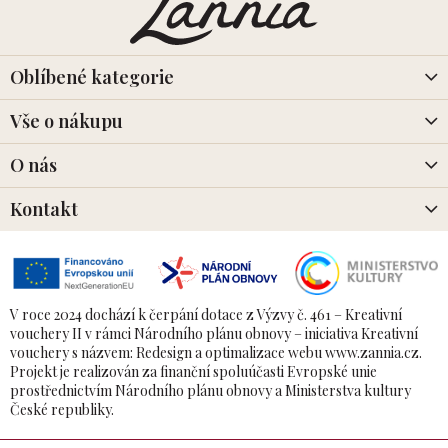
p
a
t
í
Oblíbené kategorie
Vše o nákupu
O nás
Kontakt
V roce 2024 dochází k čerpání dotace z Výzvy č. 461 – Kreativní
vouchery II v rámci Národního plánu obnovy – iniciativa Kreativní
vouchery s názvem: Redesign a optimalizace webu www.zannia.cz.
Projekt je realizován za finanční spoluúčasti Evropské unie
prostřednictvím Národního plánu obnovy a Ministerstva kultury
České republiky.