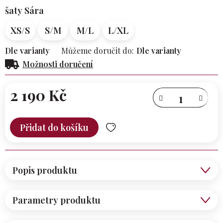
šaty Sára
XS/S
S/M
M/L
L/XL
Dle varianty
Můžeme doručit do:
Dle varianty
Možnosti doručení
2 190 Kč
Měrná
cena:
Přidat do košíku
Popis produktu
Parametry produktu