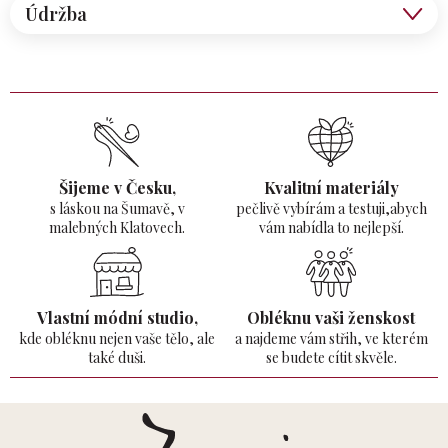
Údržba
Šijeme v Česku,
Kvalitní materiály
s láskou na Šumavě,
v
pečlivě vybírám a testuji,abych
malebných Klatovech.
vám nabídla to nejlepší.
Vlastní módní studio,
Obléknu vaši ženskost
kde obléknu nejen vaše tělo,
ale
a najdeme vám střih, ve kterém
také duši.
se budete cítit skvěle.
Z
á