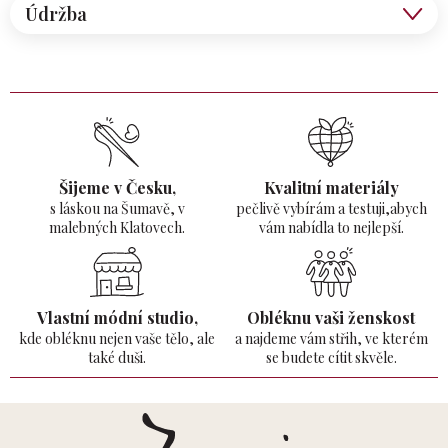
Údržba
Šijeme v Česku,
Kvalitní materiály
s láskou na Šumavě,
v
pečlivě vybírám a testuji,abych
malebných Klatovech.
vám nabídla to nejlepší.
Vlastní módní studio,
Obléknu vaši ženskost
kde obléknu nejen vaše tělo,
ale
a najdeme vám střih, ve kterém
také duši.
se budete cítit skvěle.
Z
á