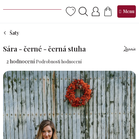
Přejít
na
NÁKUPNÍ
obsah
KOŠÍK
Šaty
Sára - černé - černá stuha
Průměrné
2 hodnocení
Podrobnosti hodnocení
hodnocení
produktu
je
5,0
z 5
hvězdiček.