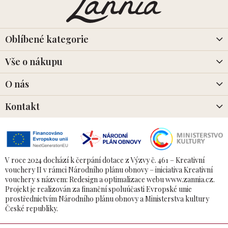
p
a
t
í
Oblíbené kategorie
Vše o nákupu
O nás
Kontakt
V roce 2024 dochází k čerpání dotace z Výzvy č. 461 – Kreativní
vouchery II v rámci Národního plánu obnovy – iniciativa Kreativní
vouchery s názvem: Redesign a optimalizace webu www.zannia.cz.
Projekt je realizován za finanční spoluúčasti Evropské unie
prostřednictvím Národního plánu obnovy a Ministerstva kultury
České republiky.