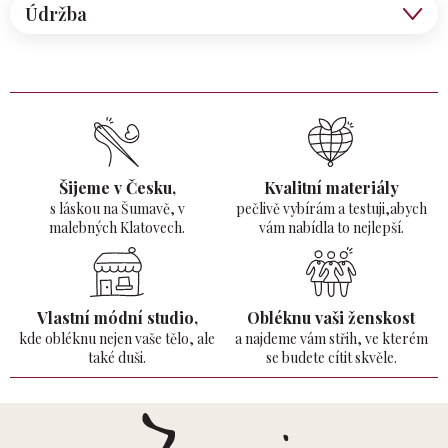
Údržba
Šijeme v Česku,
Kvalitní materiály
s láskou na Šumavě,
v
pečlivě vybírám a testuji,abych
malebných Klatovech.
vám nabídla to nejlepší.
Vlastní módní studio,
Obléknu vaši ženskost
kde obléknu nejen vaše tělo,
ale
a najdeme vám střih, ve kterém
také duši.
se budete cítit skvěle.
Z
á