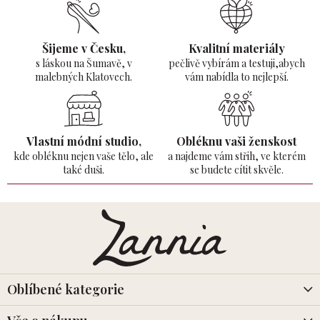
Šijeme v Česku,
Kvalitní materiály
s láskou na Šumavě,
v
pečlivě vybírám a testuji,abych
malebných Klatovech.
vám nabídla to nejlepší.
Vlastní módní studio,
Obléknu vaši ženskost
kde obléknu nejen vaše tělo,
ale
a najdeme vám střih, ve kterém
také duši.
se budete cítit skvěle.
Z
á
p
a
t
í
Oblíbené kategorie