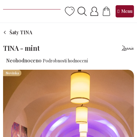
Přejít
na
NÁKUPNÍ
obsah
KOŠÍK
Šaty TINA
TINA - mint
Průměrné
Neohodnoceno
Podrobnosti hodnocení
hodnocení
produktu
Novinka
je
0,0
z 5
hvězdiček.