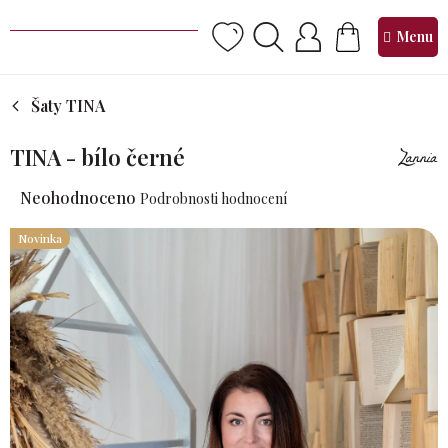
Přejít
na
NÁKUPNÍ
obsah
KOŠÍK
Šaty TINA
TINA - bílo černé
Průměrné
Neohodnoceno
Podrobnosti hodnocení
hodnocení
produktu
Novinka
je
0,0
z 5
hvězdiček.