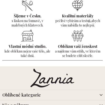
Šijeme v Česku,
Kvalitní materiály
s láskou na Šumavě,
v
pečlivě vybírám a testuji,abych
malebných Klatovech.
vám nabídla to nejlepší.
Vlastní módní studio,
Obléknu vaši ženskost
kde obléknu nejen vaše tělo,
ale
a najdeme vám střih, ve kterém
také duši.
se budete cítit skvěle.
Z
á
p
a
t
í
Oblíbené kategorie