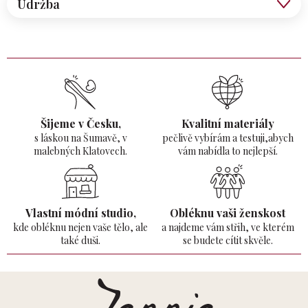
Údržba
Šijeme v Česku,
Kvalitní materiály
s láskou na Šumavě,
v
pečlivě vybírám a testuji,abych
malebných Klatovech.
vám nabídla to nejlepší.
Vlastní módní studio,
Obléknu vaši ženskost
kde obléknu nejen vaše tělo,
ale
a najdeme vám střih, ve kterém
také duši.
se budete cítit skvěle.
Z
á