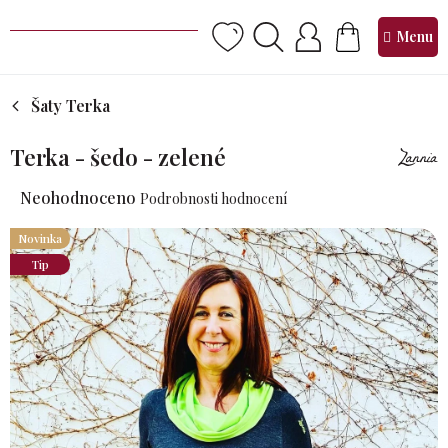
Přejít
na
NÁKUPNÍ
obsah
KOŠÍK
Šaty Terka
Terka - šedo - zelené
Průměrné
Neohodnoceno
Podrobnosti hodnocení
hodnocení
produktu
Novinka
je
Tip
0,0
z 5
hvězdiček.