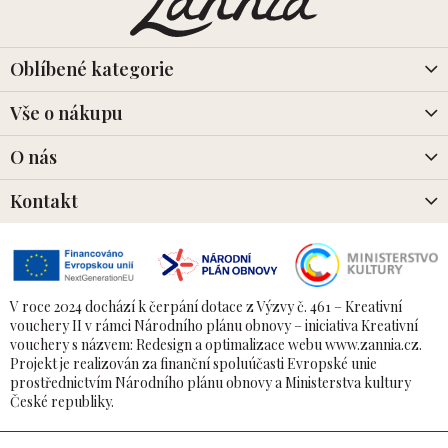
p
a
t
í
Oblíbené kategorie
Vše o nákupu
O nás
Kontakt
V roce 2024 dochází k čerpání dotace z Výzvy č. 461 – Kreativní
vouchery II v rámci Národního plánu obnovy – iniciativa Kreativní
vouchery s názvem: Redesign a optimalizace webu www.zannia.cz.
Projekt je realizován za finanční spoluúčasti Evropské unie
prostřednictvím Národního plánu obnovy a Ministerstva kultury
České republiky.