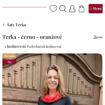
Přejít
na
NÁKUPNÍ
obsah
KOŠÍK
Šaty Terka
Terka - černo - oranžové
Průměrné
1 hodnocení
Podrobnosti hodnocení
hodnocení
produktu
Novinka
je
Tip
5,0
z 5
hvězdiček.