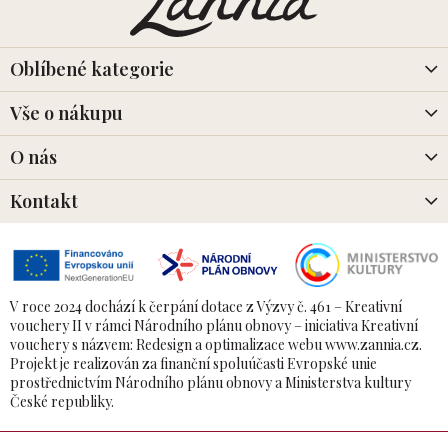
p
a
t
í
Oblíbené kategorie
Vše o nákupu
O nás
Kontakt
V roce 2024 dochází k čerpání dotace z Výzvy č. 461 – Kreativní
vouchery II v rámci Národního plánu obnovy – iniciativa Kreativní
vouchery s názvem: Redesign a optimalizace webu www.zannia.cz.
Projekt je realizován za finanční spoluúčasti Evropské unie
prostřednictvím Národního plánu obnovy a Ministerstva kultury
České republiky.