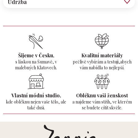
Údržba
Šijeme v Česku,
Kvalitní materiály
s láskou na Šumavě,
v
pečlivě vybírám a testuji,abych
malebných Klatovech.
vám nabídla to nejlepší.
Vlastní módní studio,
Obléknu vaši ženskost
kde obléknu nejen vaše tělo,
ale
a najdeme vám střih, ve kterém
také duši.
se budete cítit skvěle.
Z
á