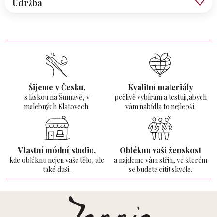
Údržba
Šijeme v Česku,
Kvalitní materiály
s láskou na Šumavě,
v
pečlivě vybírám a testuji,abych
malebných Klatovech.
vám nabídla to nejlepší.
Vlastní módní studio,
Obléknu vaši ženskost
kde obléknu nejen vaše tělo,
ale
a najdeme vám střih, ve kterém
také duši.
se budete cítit skvěle.
Z
á