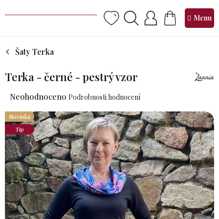
Přejít
na
NÁKUPNÍ
obsah
KOŠÍK
Šaty Terka
Terka - černé - pestrý vzor
Průměrné
Neohodnoceno
Podrobnosti hodnocení
hodnocení
produktu
Novinka
je
Tip
0,0
z 5
hvězdiček.