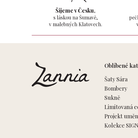
Šijeme v Česku,
s láskou na Šumavě,
pečl
v malebných Klatovech.
Z
á
p
Oblíbené kat
a
t
Šaty Sára
í
Bombery
Sukně
Limitovaná e
Projekt umění
Kolekce SIG