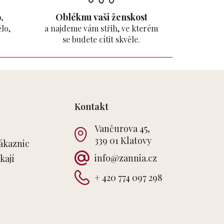
,
Obléknu vaši ženskost
lo,
a najdeme vám střih, ve kterém
se budete cítit skvěle.
Kontakt
Vančurova 45,
339 01 Klatovy
ákaznic
info
@
zannia.cz
kají
+ 420 774 097 298