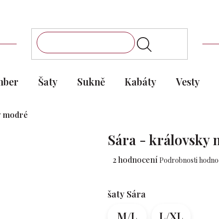
mber
Šaty
Sukně
Kabáty
Vesty
ky modré
Sára - královsky
Průměrné
2 hodnocení
Podrobnosti hodno
hodnocení
produktu
je
šaty Sára
4,5
z 5
M/L
L/XL
hvězdiček.