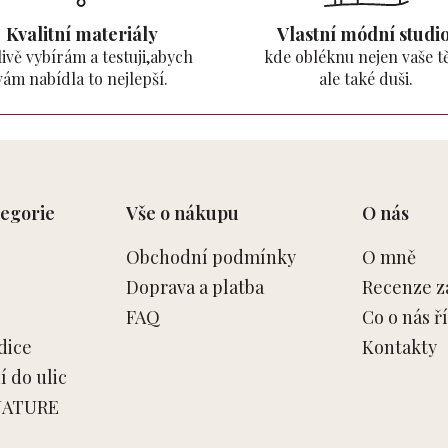
Kvalitní materiály
Vlastní módní studio
ivě vybírám a testuji,abych
kde obléknu nejen vaše tě
vám nabídla to nejlepší.
ale také duši.
egorie
Vše o nákupu
O nás
Obchodní podmínky
O mně
Doprava a platba
Recenze z
FAQ
Co o nás ří
dice
Kontakty
 do ulic
NATURE