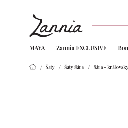
Přejít
na
obsah
MAYA
Zannia EXCLUSIVE
Bo
/
/
/
Šaty
Šaty Sára
Sára - královs