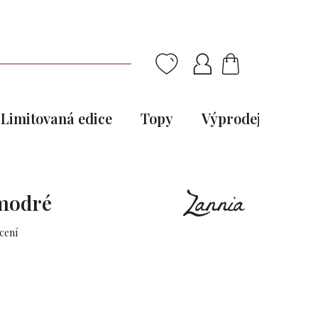
NÁKUPNÍ
KOŠÍK
Limitovaná edice
Topy
Výprodej
Pou
 modré
cení