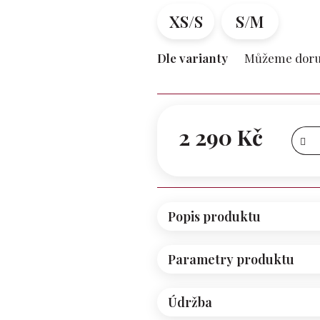
z 5
XS/S
S/M
hvězdiček.
Dle varianty
Můžeme doruč
2 290 Kč
Měrná
cena:
Popis produktu
Parametry produktu
Údržba