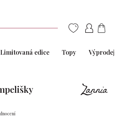
NÁKUPNÍ
KOŠÍK
Limitovaná edice
Topy
Výprodej
Pou
mpelišky
odnocení