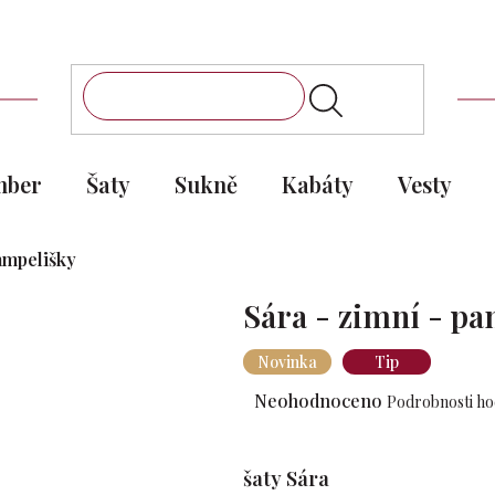
mber
Šaty
Sukně
Kabáty
Vesty
pampelišky
Sára - zimní - pa
Novinka
Tip
Průměrné
Neohodnoceno
Podrobnosti h
hodnocení
produktu
je
šaty Sára
0,0