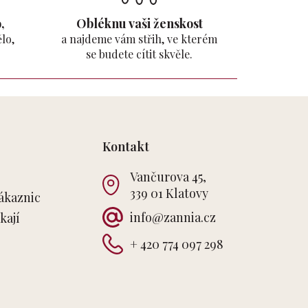
,
Obléknu vaši ženskost
lo,
a najdeme vám střih, ve kterém
se budete cítit skvěle.
Kontakt
Vančurova 45,
339 01 Klatovy
ákaznic
info
@
zannia.cz
kají
+ 420 774 097 298