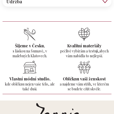
Údržba
Šijeme v Česku,
Kvalitní materiály
s láskou na Šumavě,
v
pečlivě vybírám a testuji,abych
malebných Klatovech.
vám nabídla to nejlepší.
Vlastní módní studio,
Obléknu vaši ženskost
kde obléknu nejen vaše tělo,
ale
a najdeme vám střih, ve kterém
také duši.
se budete cítit skvěle.
Z
á