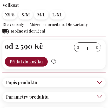
Velikost
XS/S
S/M
M/L
L/XL
Dle varianty
Můžeme doručit do:
Dle varianty
Možnosti doručení
od
2 590 Kč
Měrná
cena:
Přidat do košíku
Popis produktu
Parametry produktu