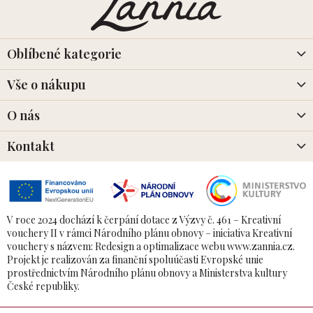
p
a
t
í
Oblíbené kategorie
Vše o nákupu
O nás
Kontakt
V roce 2024 dochází k čerpání dotace z Výzvy č. 461 – Kreativní
vouchery II v rámci Národního plánu obnovy – iniciativa Kreativní
vouchery s názvem: Redesign a optimalizace webu www.zannia.cz.
Projekt je realizován za finanční spoluúčasti Evropské unie
prostřednictvím Národního plánu obnovy a Ministerstva kultury
České republiky.