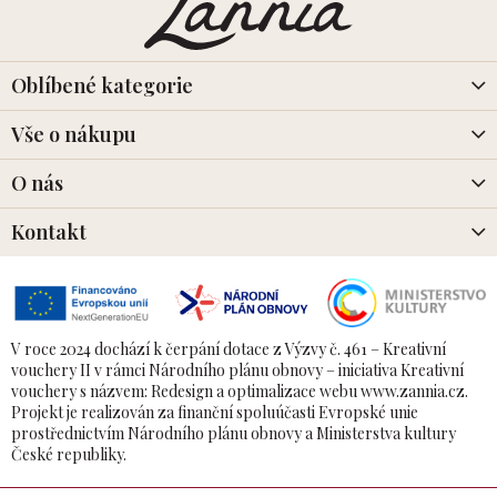
p
a
t
í
Oblíbené kategorie
Vše o nákupu
O nás
Kontakt
V roce 2024 dochází k čerpání dotace z Výzvy č. 461 – Kreativní
vouchery II v rámci Národního plánu obnovy – iniciativa Kreativní
vouchery s názvem: Redesign a optimalizace webu www.zannia.cz.
Projekt je realizován za finanční spoluúčasti Evropské unie
prostřednictvím Národního plánu obnovy a Ministerstva kultury
České republiky.