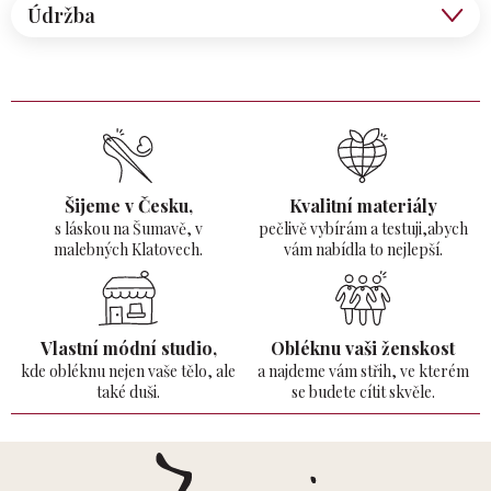
Údržba
Šijeme v Česku,
Kvalitní materiály
s láskou na Šumavě,
v
pečlivě vybírám a testuji,abych
malebných Klatovech.
vám nabídla to nejlepší.
Vlastní módní studio,
Obléknu vaši ženskost
kde obléknu nejen vaše tělo,
ale
a najdeme vám střih, ve kterém
také duši.
se budete cítit skvěle.
Z
á