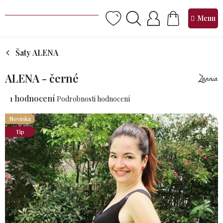
Přejít
na
NÁKUPNÍ
obsah
KOŠÍK
Šaty ALENA
ALENA - černé
Průměrné
1 hodnocení
Podrobnosti hodnocení
hodnocení
produktu
Novinka
je
Tip
5,0
z 5
hvězdiček.