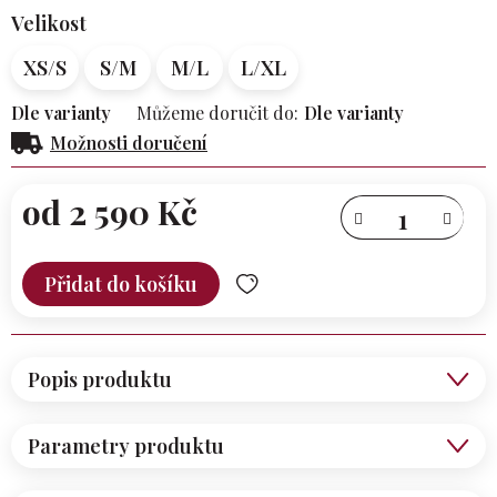
Velikost
XS/S
S/M
M/L
L/XL
Dle varianty
Můžeme doručit do:
Dle varianty
Možnosti doručení
od
2 590 Kč
Měrná
cena:
Přidat do košíku
Popis produktu
Parametry produktu