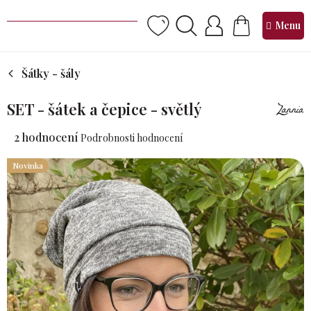
Přejít
na
NÁKUPNÍ
obsah
KOŠÍK
Šátky - šály
SET - šátek a čepice - světlý
Průměrné
2 hodnocení
Podrobnosti hodnocení
hodnocení
produktu
Novinka
je
4,5
z 5
hvězdiček.