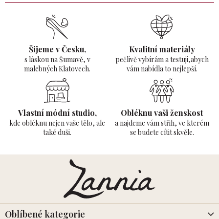
Šijeme v Česku,
Kvalitní materiály
s láskou na Šumavě,
v
pečlivě vybírám a testuji,abych
malebných Klatovech.
vám nabídla to nejlepší.
Vlastní módní studio,
Obléknu vaši ženskost
kde obléknu nejen vaše tělo,
ale
a najdeme vám střih, ve kterém
také duši.
se budete cítit skvěle.
Z
á
p
a
t
í
Oblíbené kategorie