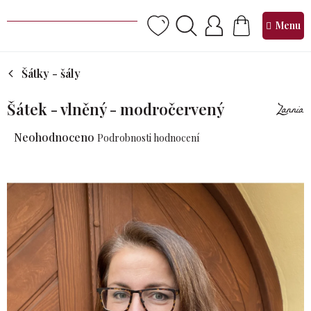
Přejít
na
NÁKUPNÍ
obsah
KOŠÍK
Šátky - šály
Šátek - vlněný - modročervený
Průměrné
Neohodnoceno
Podrobnosti hodnocení
hodnocení
produktu
je
0,0
z 5
hvězdiček.