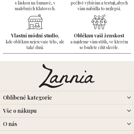
s láskou na Šumavě,
v
pečlivě vybírám a testuji,abych
malebných Klatovech.
vám nabídla to nejlepší.
Vlastní módní studio,
Obléknu vaši ženskost
kde obléknu nejen vaše tělo,
ale
a najdeme vám střih, ve kterém
také duši.
se budete cítit skvěle.
Z
á
p
a
t
í
Oblíbené kategorie
Vše o nákupu
O nás