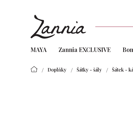
Přejít
na
obsah
MAYA
Zannia EXCLUSIVE
Bo
/
/
/
Doplňky
Šátky - šály
Šátek - k