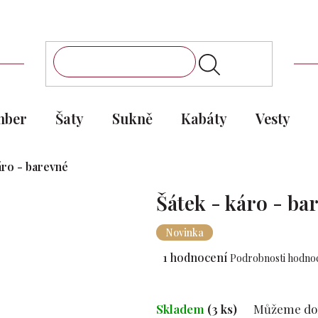
mber
Šaty
Sukně
Kabáty
Vesty
áro - barevné
Šátek - káro - ba
Novinka
Průměrné
1 hodnocení
Podrobnosti hodno
hodnocení
produktu
je
Skladem
(3 ks)
Můžeme dor
5,0