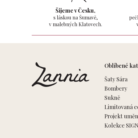
Šijeme v Česku,
s láskou na Šumavě,
pečl
v malebných Klatovech.
Z
á
p
Oblíbené kat
a
t
Šaty Sára
í
Bombery
Sukně
Limitovaná e
Projekt umění
Kolekce SIG