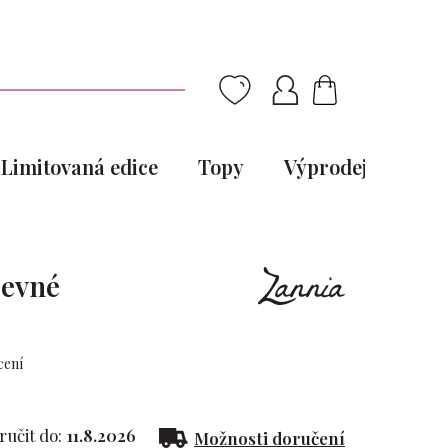
NÁKUPNÍ
KOŠÍK
Limitovaná edice
Topy
Výprodej
Pou
revné
cení
učit do:
11.8.2026
Možnosti doručení