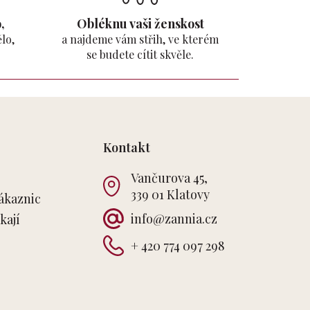
,
Obléknu vaši ženskost
lo,
a najdeme vám střih, ve kterém
se budete cítit skvěle.
Kontakt
Vančurova 45,
339 01 Klatovy
ákaznic
info
@
zannia.cz
kají
+ 420 774 097 298