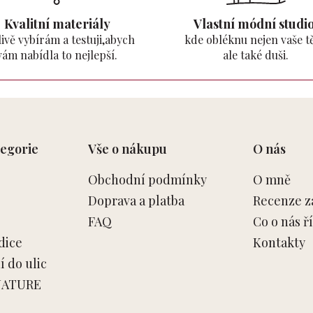
Kvalitní materiály
Vlastní módní studio
ivě vybírám a testuji,abych
kde obléknu nejen vaše tě
vám nabídla to nejlepší.
ale také duši.
egorie
Vše o nákupu
O nás
Obchodní podmínky
O mně
Doprava a platba
Recenze z
FAQ
Co o nás ří
dice
Kontakty
 do ulic
NATURE