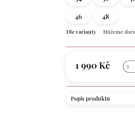
46
48
Dle varianty
Můžeme doruč
1 990 Kč
Měrná
cena:
Popis produktu