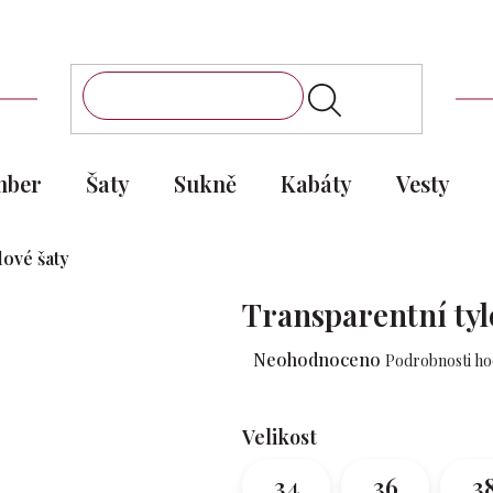
mber
Šaty
Sukně
Kabáty
Vesty
lové šaty
Transparentní tyl
Průměrné
Neohodnoceno
Podrobnosti h
hodnocení
produktu
je
Velikost
0,0
z 5
34
36
3
hvězdiček.