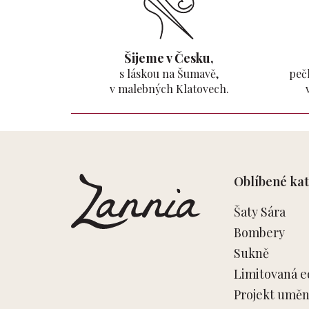
Šijeme v Česku,
s láskou na Šumavě,
pečl
v malebných Klatovech.
Z
á
p
Oblíbené kat
a
t
Šaty Sára
í
Bombery
Sukně
Limitovaná e
Projekt umění