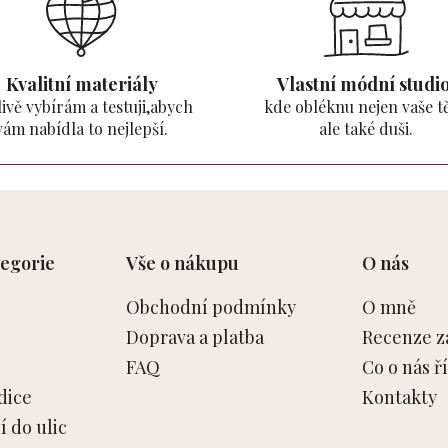
Kvalitní materiály
Vlastní módní studio
ivě vybírám a testuji,abych
kde obléknu nejen vaše tě
vám nabídla to nejlepší.
ale také duši.
egorie
Vše o nákupu
O nás
Obchodní podmínky
O mně
Doprava a platba
Recenze z
FAQ
Co o nás ří
dice
Kontakty
 do ulic