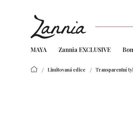
Přejít
na
obsah
MAYA
Zannia EXCLUSIVE
Bo
/
/
Limitovaná edice
Transparentní ty