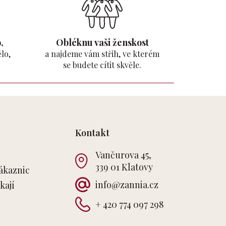
,
Obléknu vaši ženskost
lo,
a najdeme vám střih, ve kterém
se budete cítit skvěle.
Kontakt
Vančurova 45,
339 01 Klatovy
ákaznic
info
@
zannia.cz
kají
+ 420 774 097 298