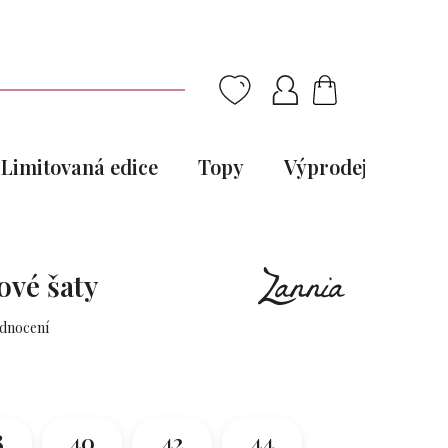
NÁKUPNÍ
KOŠÍK
Limitovaná edice
Topy
Výprodej
Pou
ové šaty
odnocení
8
40
42
44