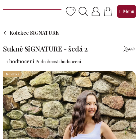
Přejít
na
NÁKUPNÍ
obsah
KOŠÍK
Kolekce SIGNATURE
Sukně SiGNATURE - šedá 2
Průměrné
1 hodnocení
Podrobnosti hodnocení
hodnocení
produktu
Novinka
je
5,0
z 5
hvězdiček.