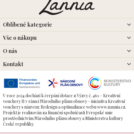
p
a
t
í
Oblíbené kategorie
Vše o nákupu
O nás
Kontakt
V roce 2024 dochází k čerpání dotace z Výzvy č. 461 – Kreativní
vouchery II v rámci Národního plánu obnovy – iniciativa Kreativní
vouchery s názvem: Redesign a optimalizace webu www.zannia.cz.
Projekt je realizován za finanční spoluúčasti Evropské unie
prostřednictvím Národního plánu obnovy a Ministerstva kultury
České republiky.