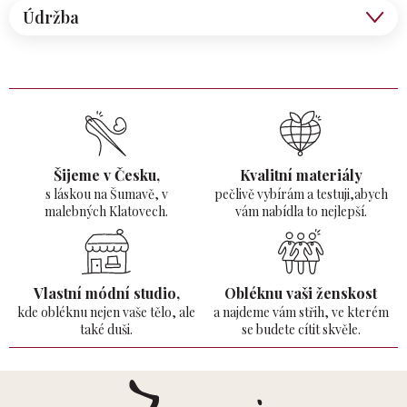
Údržba
Šijeme v Česku,
Kvalitní materiály
s láskou na Šumavě,
v
pečlivě vybírám a testuji,abych
malebných Klatovech.
vám nabídla to nejlepší.
Vlastní módní studio,
Obléknu vaši ženskost
kde obléknu nejen vaše tělo,
ale
a najdeme vám střih, ve kterém
také duši.
se budete cítit skvěle.
Z
á