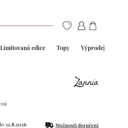
NÁKUPNÍ
KOŠÍK
Limitovaná edice
Topy
Výprodej
Pou
cení
o:
12.8.2026
Možnosti doručení