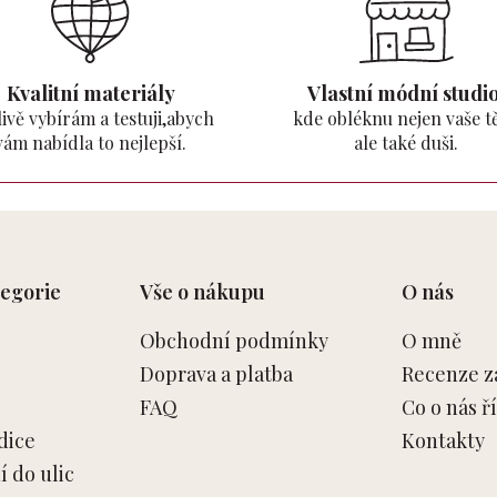
Kvalitní materiály
Vlastní módní studio
ivě vybírám a testuji,abych
kde obléknu nejen vaše tě
vám nabídla to nejlepší.
ale také duši.
egorie
Vše o nákupu
O nás
Obchodní podmínky
O mně
Doprava a platba
Recenze z
FAQ
Co o nás ří
dice
Kontakty
 do ulic