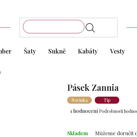
mber
Šaty
Sukně
Kabáty
Vesty
a
Pásek Zannia
Novinka
Tip
Průměrné
1 hodnocení
Podrobnosti hodno
hodnocení
produktu
je
Skladem
Můžeme doručit d
5,0