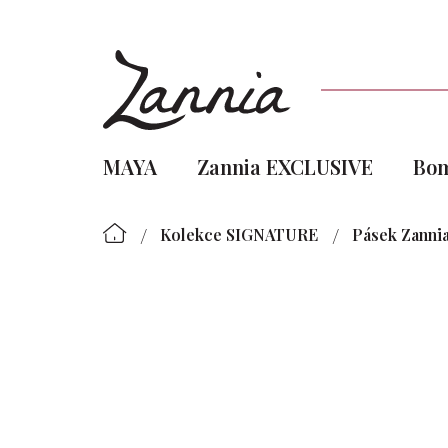
Přejít
na
obsah
MAYA
Zannia EXCLUSIVE
Bo
/
/
Kolekce SIGNATURE
Pásek Zanni