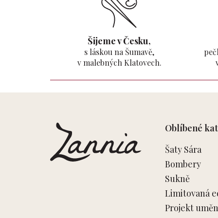
Šijeme v Česku,
s láskou na Šumavě,
pečl
v malebných Klatovech.
Z
á
p
Oblíbené kat
a
t
Šaty Sára
í
Bombery
Sukně
Limitovaná e
Projekt umění