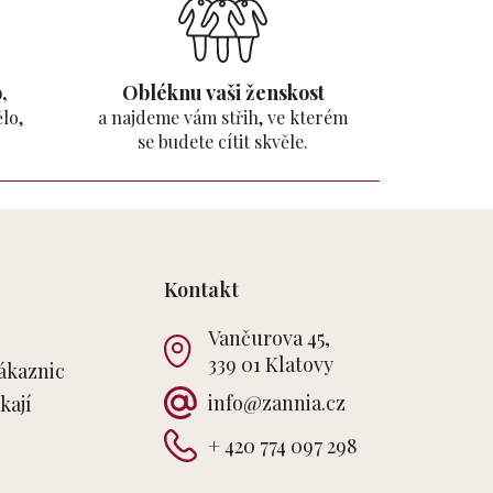
,
Obléknu vaši ženskost
lo,
a najdeme vám střih, ve kterém
se budete cítit skvěle.
Kontakt
Vančurova 45,
339 01 Klatovy
ákaznic
info
@
zannia.cz
kají
+ 420 774 097 298