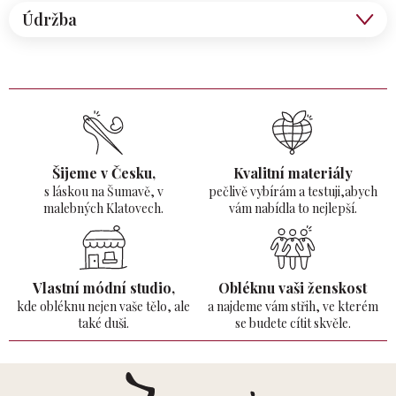
Údržba
Šijeme v Česku,
Kvalitní materiály
s láskou na Šumavě,
v
pečlivě vybírám a testuji,abych
malebných Klatovech.
vám nabídla to nejlepší.
Vlastní módní studio,
Obléknu vaši ženskost
kde obléknu nejen vaše tělo,
ale
a najdeme vám střih, ve kterém
také duši.
se budete cítit skvěle.
Z
á