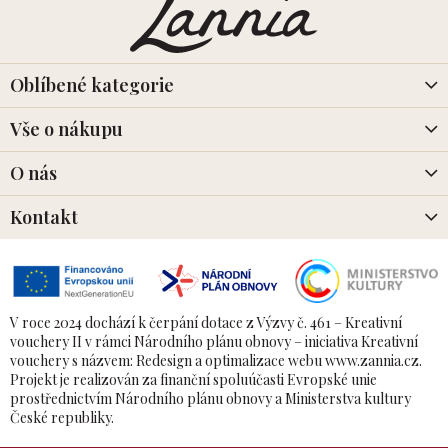
p
a
t
í
Oblíbené kategorie
Vše o nákupu
O nás
Kontakt
V roce 2024 dochází k čerpání dotace z Výzvy č. 461 – Kreativní
vouchery II v rámci Národního plánu obnovy – iniciativa Kreativní
vouchery s názvem: Redesign a optimalizace webu www.zannia.cz.
Projekt je realizován za finanční spoluúčasti Evropské unie
prostřednictvím Národního plánu obnovy a Ministerstva kultury
České republiky.