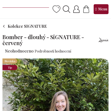
Přejít
na
NÁKUPNÍ
obsah
KOŠÍK
Kolekce SIGNATURE
Bomber - dlouhý - SiGNATURE -
červený
Průměrné
Neohodnoceno
Podrobnosti hodnocení
hodnocení
produktu
Novinka
je
Tip
0,0
z 5
hvězdiček.