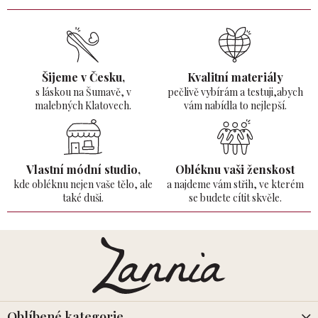
Šijeme v Česku,
Kvalitní materiály
s láskou na Šumavě,
v
pečlivě vybírám a testuji,abych
malebných Klatovech.
vám nabídla to nejlepší.
Vlastní módní studio,
Obléknu vaši ženskost
kde obléknu nejen vaše tělo,
ale
a najdeme vám střih, ve kterém
také duši.
se budete cítit skvěle.
Z
á
p
a
t
í
Oblíbené kategorie