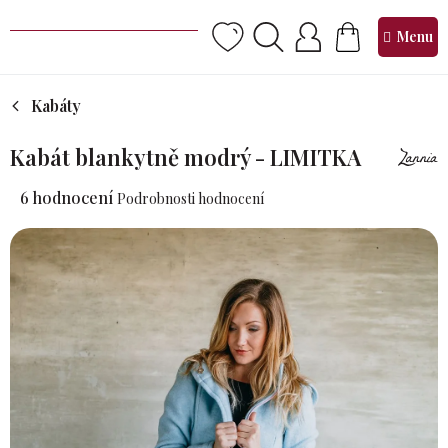
Přejít
na
NÁKUPNÍ
obsah
KOŠÍK
Kabáty
Kabát blankytně modrý - LIMITKA
Průměrné
6 hodnocení
Podrobnosti hodnocení
hodnocení
produktu
je
4,8
z 5
hvězdiček.