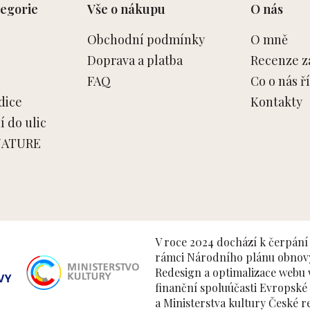
egorie
Vše o nákupu
O nás
Obchodní podmínky
O mně
Doprava a platba
Recenze z
FAQ
Co o nás ří
dice
Kontakty
 do ulic
NATURE
V roce 2024 dochází k čerpání 
rámci Národního plánu obnovy 
Redesign a optimalizace webu w
finanční spoluúčasti Evropsk
a Ministerstva kultury České r