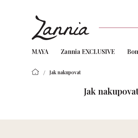
Přejít
na
obsah
MAYA
Zannia EXCLUSIVE
Bo
/
Jak nakupovat
Jak nakupova
Z
á
p