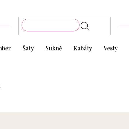
mber
Šaty
Sukně
Kabáty
Vesty
t