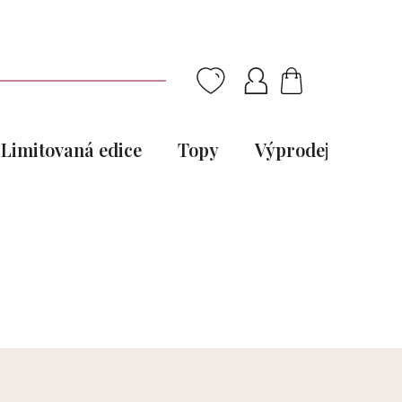
NÁKUPNÍ
KOŠÍK
Limitovaná edice
Topy
Výprodej
Pou