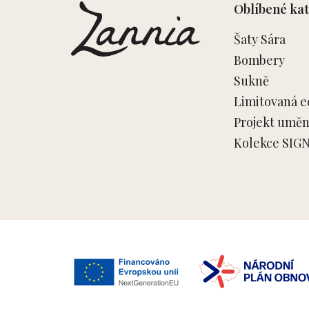
Oblíbené kat
a
t
Šaty Sára
í
Bombery
Sukně
Limitovaná e
Projekt umění
Kolekce SIG