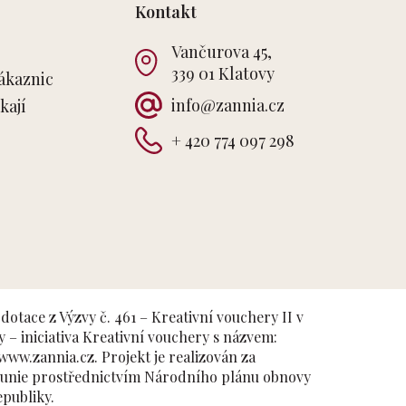
Kontakt
Vančurova 45,
339 01 Klatovy
ákaznic
info
@
zannia.cz
kají
+ 420 774 097 298
dotace z Výzvy č. 461 – Kreativní vouchery II v
– iniciativa Kreativní vouchery s názvem:
ww.zannia.cz. Projekt je realizován za
é unie prostřednictvím Národního plánu obnovy
epubliky.