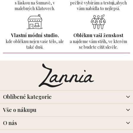
s láskou na Šumavě,
v
pečlivě vybírám a testuji,abych
malebných Klatovech.
vám nabídla to nejlepší.
Vlastní módní studio,
Obléknu vaši ženskost
kde obléknu nejen vaše tělo,
ale
a najdeme vám střih, ve kterém
také duši.
se budete cítit skvěle.
Z
á
p
a
t
í
Oblíbené kategorie
Vše o nákupu
O nás