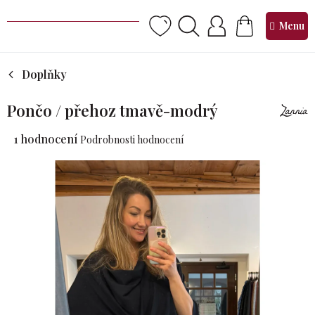
Přejít
na
NÁKUPNÍ
obsah
KOŠÍK
Doplňky
Pončo / přehoz tmavě-modrý
Průměrné
1 hodnocení
Podrobnosti hodnocení
hodnocení
produktu
je
5,0
z 5
hvězdiček.