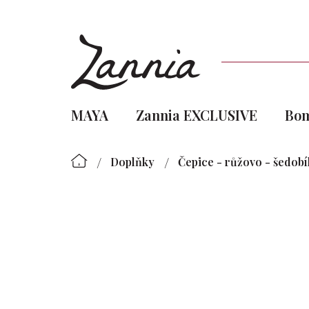
Přejít
na
obsah
MAYA
Zannia EXCLUSIVE
Bo
/
/
Doplňky
Čepice - růžovo - šedobí