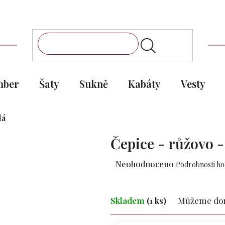
mber
Šaty
Sukně
Kabáty
Vesty
lá
Čepice - růžovo -
Průměrné
Neohodnoceno
Podrobnosti h
hodnocení
produktu
je
Skladem
(1 ks)
Můžeme doru
0,0
z 5
hvězdiček.