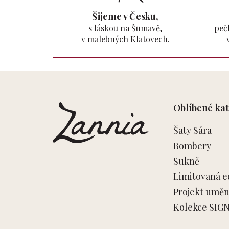
Šijeme v Česku,
s láskou na Šumavě,
pečl
v malebných Klatovech.
Z
á
p
Oblíbené kat
a
t
Šaty Sára
í
Bombery
Sukně
Limitovaná e
Projekt umění
Kolekce SIG