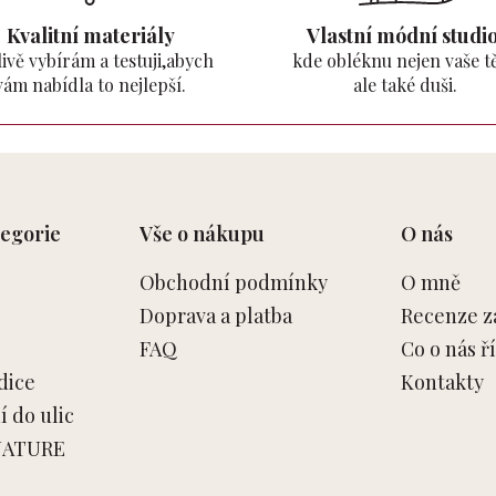
Kvalitní materiály
Vlastní módní studio
ivě vybírám a testuji,abych
kde obléknu nejen vaše tě
vám nabídla to nejlepší.
ale také duši.
egorie
Vše o nákupu
O nás
Obchodní podmínky
O mně
Doprava a platba
Recenze z
FAQ
Co o nás ří
dice
Kontakty
 do ulic
NATURE