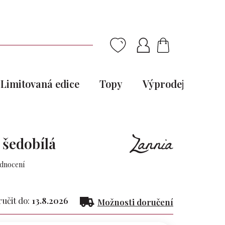
NÁKUPNÍ
KOŠÍK
Limitovaná edice
Topy
Výprodej
Pou
 šedobílá
odnocení
čit do:
13.8.2026
Možnosti doručení