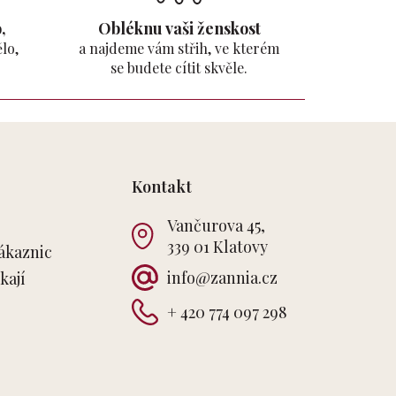
,
Obléknu vaši ženskost
lo,
a najdeme vám střih, ve kterém
se budete cítit skvěle.
Kontakt
Vančurova 45,
339 01 Klatovy
ákaznic
info
@
zannia.cz
kají
+ 420 774 097 298