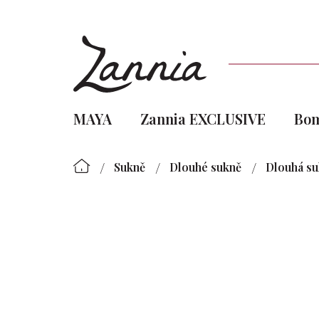
Přejít
na
obsah
MAYA
Zannia EXCLUSIVE
Bo
/
/
/
Sukně
Dlouhé sukně
Dlouhá su