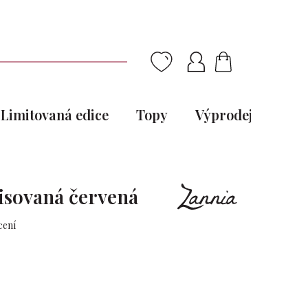
NÁKUPNÍ
KOŠÍK
Limitovaná edice
Topy
Výprodej
Pou
lisovaná červená
cení