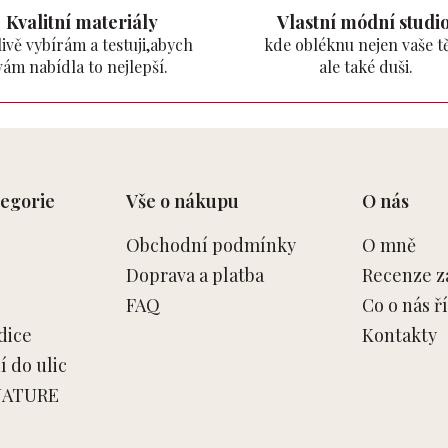
Kvalitní materiály
Vlastní módní studio
ivě vybírám a testuji,abych
kde obléknu nejen vaše tě
vám nabídla to nejlepší.
ale také duši.
egorie
Vše o nákupu
O nás
Obchodní podmínky
O mně
Doprava a platba
Recenze z
FAQ
Co o nás ří
dice
Kontakty
 do ulic
NATURE