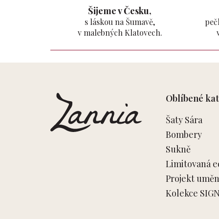
Šijeme v Česku,
s láskou na Šumavě,
pečl
v malebných Klatovech.
Z
á
p
Oblíbené kat
a
t
Šaty Sára
í
Bombery
Sukně
Limitovaná e
Projekt umění
Kolekce SIG