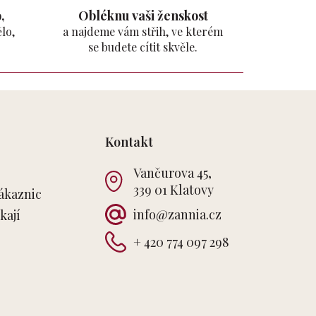
,
Obléknu vaši ženskost
lo,
a najdeme vám střih, ve kterém
se budete cítit skvěle.
Kontakt
Vančurova 45,
339 01 Klatovy
ákaznic
info
@
zannia.cz
kají
+ 420 774 097 298