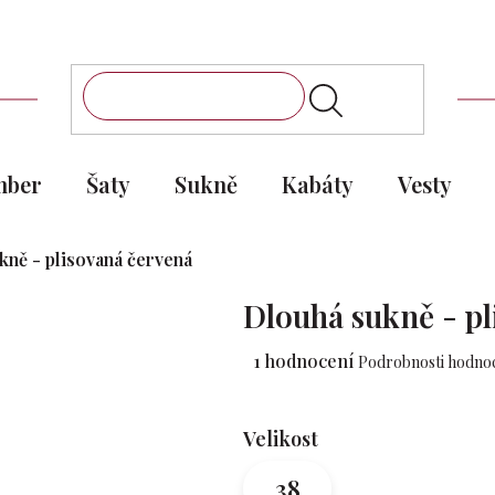
mber
Šaty
Sukně
Kabáty
Vesty
kně - plisovaná červená
Dlouhá sukně - p
Průměrné
1 hodnocení
Podrobnosti hodno
hodnocení
produktu
je
Velikost
5,0
z 5
38
hvězdiček.